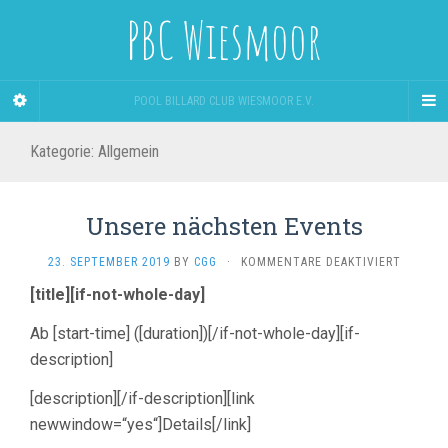
PBC Wiesmoor
POOL BILLARD CLUB WIESMOOR E.V.
Kategorie:
Allgemein
Unsere nächsten Events
FÜR
23. SEPTEMBER 2019
BY
CGG
·
KOMMENTARE DEAKTIVIERT
UNSERE
[title]
[if-not-whole-day]
NÄCHST
EVENTS
Ab [start-time] ([duration])[/if-not-whole-day][if-
description]
[description][/if-description][link
newwindow=“yes“]Details[/link]